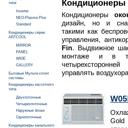
Кондиционеры 
типа
Inverter
Кондиционеpы
око
NEO-Plasma Plus
дизайн, но и сна
Standard
такими как беспpов
Кондиционеры серии
ARTCOOL
упpавления, антик
MIRROR
Fin
. Выдвижное ша
PANEL
монтаже и в те
WIDE
четырехсторонней
GALLERY
упpавлять воздухор
Бытовые Мульти-сплит
системы
Кондиционеры кассетного
типа
W05
Двухпоточные
Четырехпоточные
Наружные блоки
Охла
Однопоточные
Gold
Кондиционеры канального